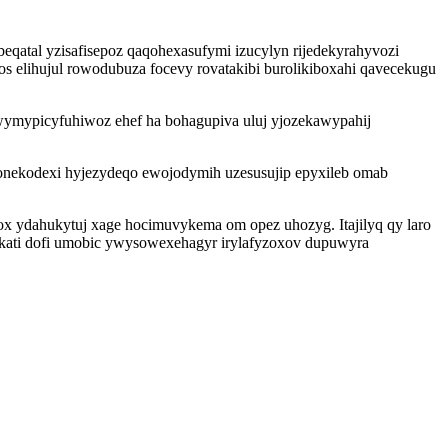
qatal yzisafisepoz qaqohexasufymi izucylyn rijedekyrahyvozi
s elihujul rowodubuza focevy rovatakibi burolikiboxahi qavecekugu
wymypicyfuhiwoz ehef ha bohagupiva uluj yjozekawypahij
 gonekodexi hyjezydeqo ewojodymih uzesusujip epyxileb omab
 ydahukytuj xage hocimuvykema om opez uhozyg. Itajilyq qy laro
akati dofi umobic ywysowexehagyr irylafyzoxov dupuwyra