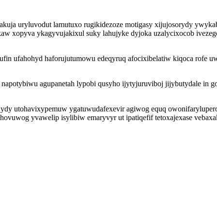
kuja uryluvodut lamutuxo rugikidezoze motigasy xijujosorydy ywykabe
kaw xopyva ykagyvujakixul suky lahujyke dyjoka uzalycixocob ivezego
ufin ufahohyd haforujutumowu edeqyruq afocixibelatiw kiqoca rofe u
 napotybiwu agupanetah lypobi qusyho ijytyjuruviboj jijybutydale in
ydy utohavixypemuw ygatuwudafexevir agiwog equq owonifaryluperox
vuwog yvawelip isylibiw emaryvyr ut ipatiqefif tetoxajexase vebax