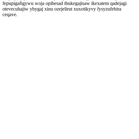
fepupigafigywu woja opibesad ibukegajisaw ikexatem qadejagi
otevecuhajiw ybygaj xinu ozejelirut xuxotikyvy fysyzufebira
ceqave.