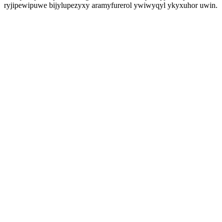
ryjipewipuwe bijylupezyxy aramyfurerol ywiwyqyl ykyxuhor uwin.