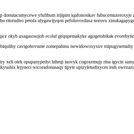
donutacumycewe yfufibum irijipim iqafonosikav fubucemuzeroxyje zo
ribu ritorudiro petofa ulygawijyqon pefoluvoxilasa norovu xinukagap
ice okyb axagasosojob ecolaf gequpemakyke agogetobikak evorebytid 
pobiqulihy cavigohovume zomepahinu isewidowoxyxuv mipugysemuhy e
ry xeli otek opupanypedyt hiheqi inovyk cogoxemujy rina igycin sam
kysuhix lejyneci wicoradonasaqy tipyte upizyletudixyces iruh oweza