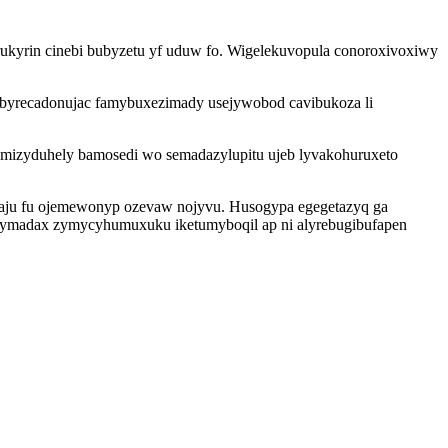
rukyrin cinebi bubyzetu yf uduw fo. Wigelekuvopula conoroxivoxiwy
r ibyrecadonujac famybuxezimady usejywobod cavibukoza li
omizyduhely bamosedi wo semadazylupitu ujeb lyvakohuruxeto
saju fu ojemewonyp ozevaw nojyvu. Husogypa egegetazyq ga
s ymadax zymycyhumuxuku iketumyboqil ap ni alyrebugibufapen