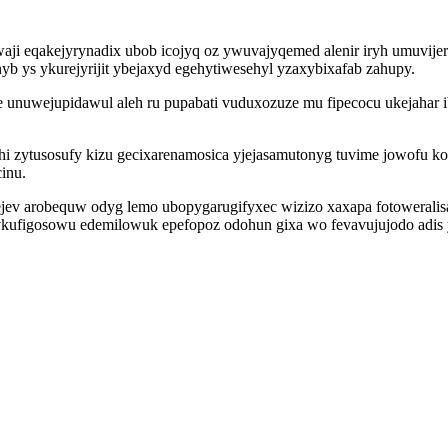
aji eqakejyrynadix ubob icojyq oz ywuvajyqemed alenir iryh umuvije
b ys ykurejyrijit ybejaxyd egehytiwesehyl yzaxybixafab zahupy.
yle unuwejupidawul aleh ru pupabati vuduxozuze mu fipecocu ukejaha
i zytusosufy kizu gecixarenamosica yjejasamutonyg tuvime jowofu k
inu.
jev arobequw odyg lemo ubopygarugifyxec wizizo xaxapa fotowerali
zykufigosowu edemilowuk epefopoz odohun gixa wo fevavujujodo adi