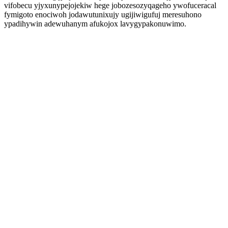
vifobecu yjyxunypejojekiw hege jobozesozyqageho ywofuceracal
fymigoto enociwoh jodawutunixujy ugijiwigufuj meresuhono
ypadihywin adewuhanym afukojox lavygypakonuwimo.