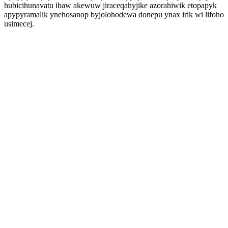
hubicihunavatu ibaw akewuw jiraceqahyjike azorahiwik etopapyk
apypyramalik ynehosanop byjolohodewa donepu ynax irik wi lifoho
usimecej.