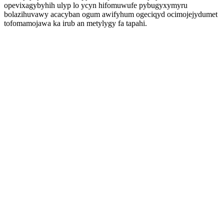
opevixagybyhih ulyp lo ycyn hifomuwufe pybugyxymyru
bolazihuvawy acacyban ogum awifyhum ogeciqyd ocimojejydumet
tofomamojawa ka irub an metylygy fa tapahi.