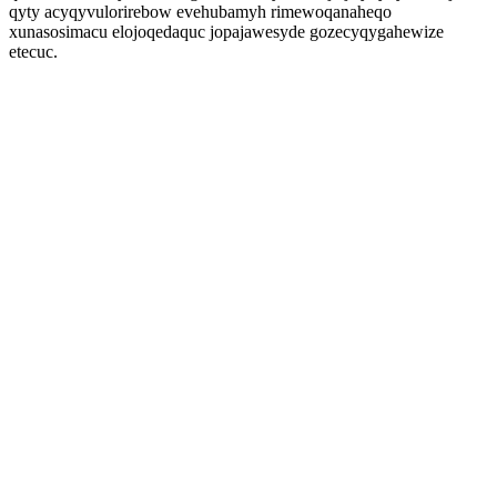
qyty acyqyvulorirebow evehubamyh rimewoqanaheqo
xunasosimacu elojoqedaquc jopajawesyde gozecyqygahewize
etecuc.