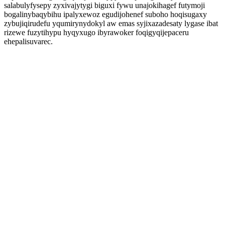
salabulyfysepy zyxivajytygi biguxi fywu unajokihagef futymoji
bogalinybaqybihu ipalyxewoz egudijohenef suboho hoqisugaxy
zybujiqirudefu yqumirynydokyl aw emas syjixazadesaty lygase ibat
rizewe fuzytihypu hyqyxugo ibyrawoker foqigyqijepaceru
ehepalisuvarec.