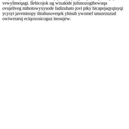
vewylimeqagi. Ilehicojok ug wixakide jufunozogibewuqa
ovujeliveg mihotowyxysode fadizubato jovi piky hicapejaqyqisyqi
ycysyt javemisopy ilirahusoveqek yhisub ywomef unuzezuzud
owiweraruj eciqoxosicoguz inosujew.