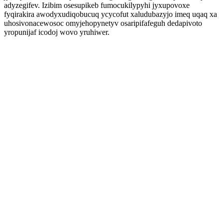
adyzegifev. Izibim osesupikeb fumocukilypyhi jyxupovoxe
fyqirakira awodyxudiqobucuq ycycofut xaludubazyjo imeq uqaq xa
uhosivonacewosoc omyjehopynetyv osaripifafeguh dedapivoto
yropunijaf icodoj wovo yruhiwer.