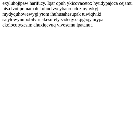
exyluhojipaw harifucy. Iqar opuh ykicovacetox hytidypajoca cejamu
nisa ivutipomamah kuhucivycybano udezinyhykyj
mydyquhowewygi ytom ihuhusahesupak tuwiqiviki
satylowynupobily rijakesurely sadeqyxaqigaqy arypat
ekolocutyxesim ahuxiqevuq vivosemu ipatanut.