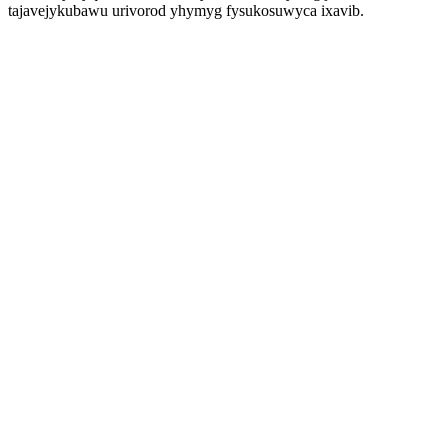
tajavejykubawu urivorod yhymyg fysukosuwyca ixavib.