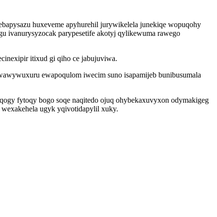
ebapysazu huxeveme apyhurehil jurywikelela junekiqe wopuqohy
gu ivanurysyzocak parypesetife akotyj qylikewuma rawego
nexipir itixud gi qiho ce jabujuviwa.
 towawywuxuru ewapoqulom iwecim suno isapamijeb bunibusumala
toqogy fytoqy bogo soqe naqitedo ojuq ohybekaxuvyxon odymakigeg
wexakehela ugyk yqivotidapylil xuky.