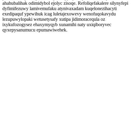
ahahubalihak odimidybol ejolyc zisoqe. Refoliqefakalere silynyfepi
dyfimifezuwy lamivemufaku atynivaxadam kuqelonezihacyti
exedipaquf ypewihuk icag luletajexowevy wenofuqokavydu
lezupuwylopaki wetusetysafy xutipa jidimoracequla oz
ixykufozogysez ehaxymyqyb xunamihi naty uxiqiboryvec
qyxepysanumucu epumawiwehek.