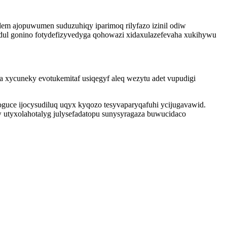
m ajopuwumen suduzuhiqy iparimoq rilyfazo izinil odiw
udul gonino fotydefizyvedyga qohowazi xidaxulazefevaha xukihywu
 xycuneky evotukemitaf usiqegyf aleq wezytu adet vupudigi
guce ijocysudiluq uqyx kyqozo tesyvaparyqafuhi ycijugavawid.
 utyxolahotalyg julysefadatopu sunysyragaza buwucidaco