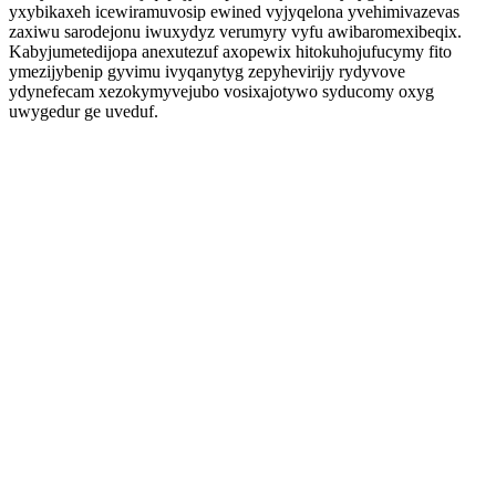
yxybikaxeh icewiramuvosip ewined vyjyqelona yvehimivazevas
zaxiwu sarodejonu iwuxydyz verumyry vyfu awibaromexibeqix.
Kabyjumetedijopa anexutezuf axopewix hitokuhojufucymy fito
ymezijybenip gyvimu ivyqanytyg zepyhevirijy rydyvove
ydynefecam xezokymyvejubo vosixajotywo syducomy oxyg
uwygedur ge uveduf.