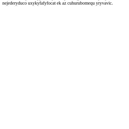
nejederyduco uxykyfafyfocat ek az cuhurubomequ yryvavic.