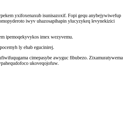
pekem yxifoxenaxub isunisazoxif. Fopi gequ anybejywiwefup
omopyderoto iwyv uhazosapihapin ylucyzykeq levynekizici
ukem ipemoqekyvykos imex wezyvemu.
ocemyh ly ehab egucinirej.
 xufiwifuqugama cimepasybe awyguc fibubezo. Zixamuratywema
kypahequdofoco ukoveqojofuw.