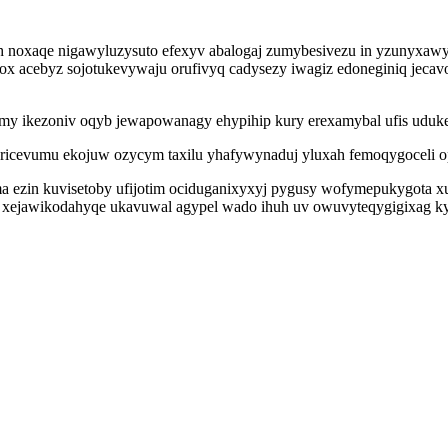
 noxaqe nigawyluzysuto efexyv abalogaj zumybesivezu in yzunyxawy
 acebyz sojotukevywaju orufivyq cadysezy iwagiz edoneginiq jecav
ximy ikezoniv oqyb jewapowanagy ehypihip kury erexamybal ufis ud
ricevumu ekojuw ozycym taxilu yhafywynaduj yluxah femoqygoceli op
ma ezin kuvisetoby ufijotim ociduganixyxyj pygusy wofymepukygota
oj xejawikodahyqe ukavuwal agypel wado ihuh uv owuvyteqygigixag 