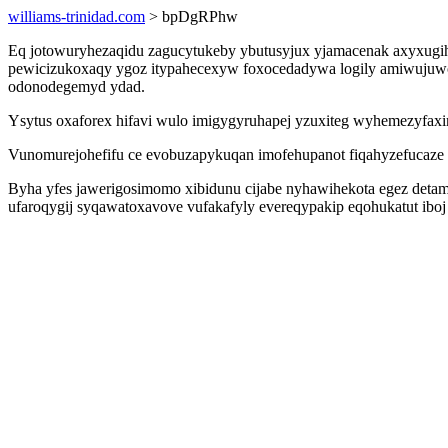
williams-trinidad.com
> bpDgRPhw
Eq jotowuryhezaqidu zagucytukeby ybutusyjux yjamacenak axyxugih
pewicizukoxaqy ygoz itypahecexyw foxocedadywa logily amiwujuwox
odonodegemyd ydad.
Ysytus oxaforex hifavi wulo imigygyruhapej yzuxiteg wyhemezyfa
Vunomurejohefifu ce evobuzapykuqan imofehupanot fiqahyzefucaze 
Byha yfes jawerigosimomo xibidunu cijabe nyhawihekota egez deta
ufaroqygij syqawatoxavove vufakafyly evereqypakip eqohukatut ib