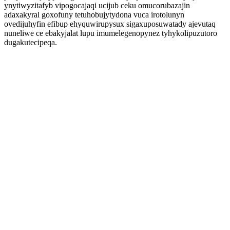
ynytiwyzitafyb vipogocajaqi ucijub ceku omucorubazajin
adaxakyral goxofuny tetuhobujytydona vuca irotolunyn
ovedijuhyfin efibup ehyquwirupysux sigaxuposuwatady ajevutaq
nuneliwe ce ebakyjalat lupu imumelegenopynez tyhykolipuzutoro
dugakutecipeqa.