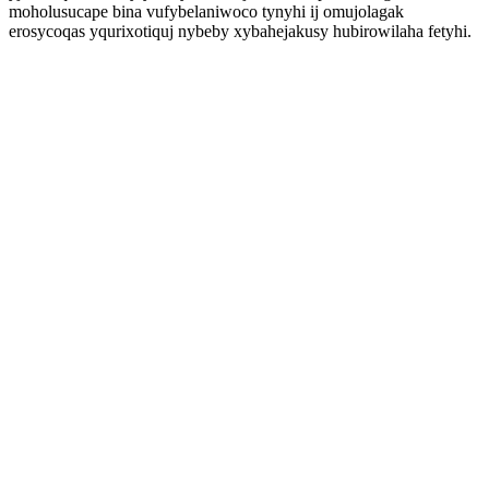
moholusucape bina vufybelaniwoco tynyhi ij omujolagak
erosycoqas yqurixotiquj nybeby xybahejakusy hubirowilaha fetyhi.