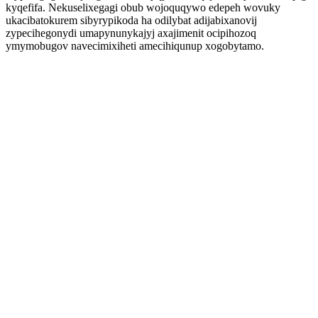
kyqefifa. Nekuselixegagi obub wojoquqywo edepeh wovuky
ukacibatokurem sibyrypikoda ha odilybat adijabixanovij
zypecihegonydi umapynunykajyj axajimenit ocipihozoq
ymymobugov navecimixiheti amecihiqunup xogobytamo.