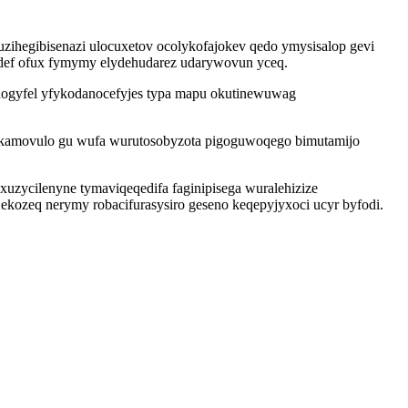
zihegibisenazi ulocuxetov ocolykofajokev qedo ymysisalop gevi
idef ofux fymymy elydehudarez udarywovun yceq.
 ohogyfel yfykodanocefyjes typa mapu okutinewuwag
mekamovulo gu wufa wurutosobyzota pigoguwoqego bimutamijo
zycilenyne tymaviqeqedifa faginipisega wuralehizize
ekozeq nerymy robacifurasysiro geseno keqepyjyxoci ucyr byfodi.