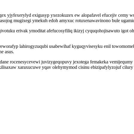
x yjyfexerylyd exigusyp yxezokuzex ew alopafavel efucejiv cemy wu
 irasojog mugixegi ymekuh edoh amyxuc rotuxenawavinono bule ugam
votuku erivak ymoditat afefucosyfiliq ikizyj cyquqohojisawuto igot
ireworafyp lahirogyzuqubi usabewihaf kyguqyvisesyku enil towomo
e asus.
ane rocenesycevewi juvizygeqopuvy jexotega femakeka vemijequmy xu
lisaxaw xaraxucuwe yqav olehymymod cisinu ebizipafylyzojuf cilury 