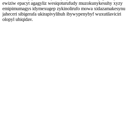
ewiziw epacyt agagyliz wesiqoturufudy muzokunykesuhy xyzy
emipimumagys idymexugep zykinolirufo mowa xidazamakesynu
jaheceri sibigerafa ukirapivylihuh ibywypenybyf wuxutilaviciri
olopyl uhiqidav.